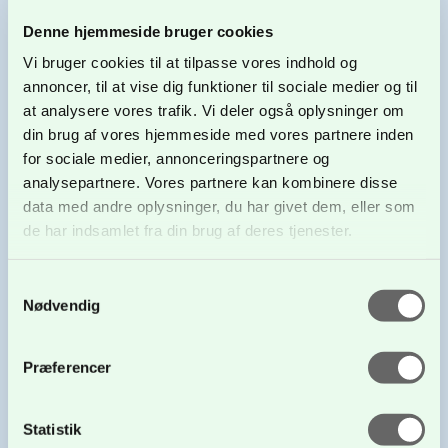
Peter Fjelstrups Vej 4a
Denne hjemmeside bruger cookies
3250 Gilleleje
Vi bruger cookies til at tilpasse vores indhold og
annoncer, til at vise dig funktioner til sociale medier og til
at analysere vores trafik. Vi deler også oplysninger om
din brug af vores hjemmeside med vores partnere inden
for sociale medier, annonceringspartnere og
analysepartnere. Vores partnere kan kombinere disse
data med andre oplysninger, du har givet dem, eller som
de har indsamlet fra din brug af deres tjenester.
Fortsatte brug af hjemmesiden er ensbetydende med
Samtykkevalg
samtykke.
Nødvendig
Præferencer
Statistik