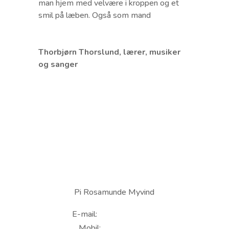
man hjem med velvære i kroppen og et
smil på læben. Også som mand
Thorbjørn Thorslund, lærer, musiker
og sanger
Pi Rosamunde Myvind
E-mail:
info@inmove.dk
Mobil:
50 45 43 04